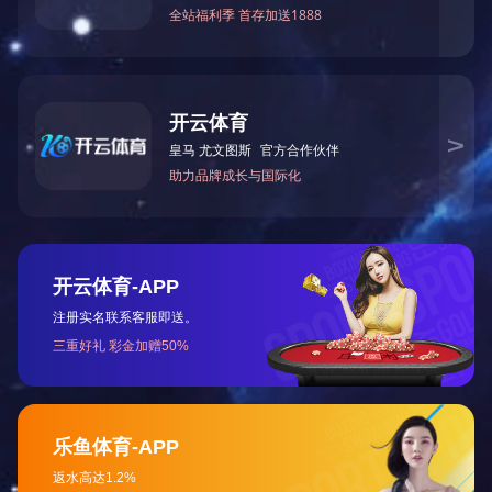
市政工程业绩
公路工程业绩
电力工程业绩
水利工程业
绩
开云网页版登录入口-开云online(中国) 业绩
业绩展示
新闻中心

公司新闻
业内动态
联系我们

联系方式
客户留言
SEO标签列表
首页
>
SEO标签
>
暂时没有内容信息显示
请先在网站后台添加数据记录。
暂时没有内容信息显示
请先在网站后台添加数据记录。
CONTACT INFORMATION