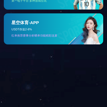
联系方式
留言应用名称：
客户留言
描述：
*
留言内容：
姓名：
性别：
男
女
手机：
电话：
传真：
邮箱：
地址：