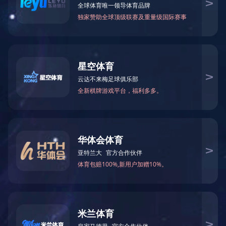
电力工程业绩
水利工程业绩
开云网页版登录入口-开云online(中国) 业绩
业绩展示
新闻中心

新闻中心
公司新闻
业内动态
联系我们

联系我们
联系方式
客户留言