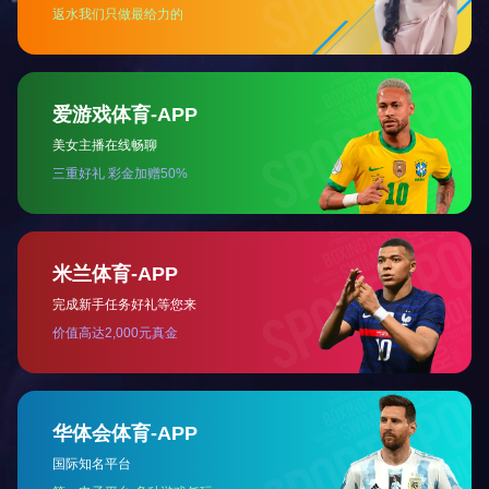
联系方式
福建省龙岩市新罗区东肖镇龙腾南路14号珠江大厦7层701室
0597-2336139
382955834@qq.com
WEBSITE QR CODE
网站二维码
扫一扫进入网站
微信公众号
扫一扫关注微信公众号
ONLINE MESSAGE