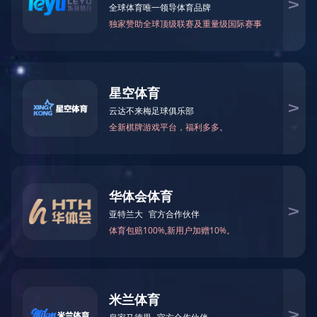
电力工程业绩
水利工程业绩
开云网页版登录入口-开云online(中国) 业绩
业绩展示
新闻中心

新闻中心
公司新闻
业内动态
联系我们

联系我们
联系方式
客户留言