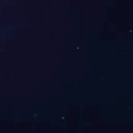
网站二维码
扫一扫进入网站
微信公众号
扫一扫关注微信公众号
ONLINE MESSAGE
联系方式
留言应用名称：
客户留言
描述：
*
留言内容：
姓名：