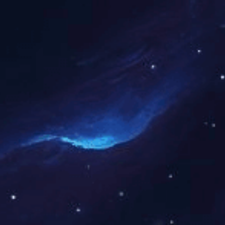
济宁运河钢材大市场市政道路、管网工程
济宁运河钢材大市场市政道路、管网工程
Details
闽清县海云路道路（二期）工程（施工）
闽清县海云路道路（二期）工程（施工）
Details
上一页
1
下一页
CONTACT INFORMATION
联系方式
福建省龙岩市新罗区东肖镇龙腾南路14号珠江大厦7层701室
0597-2336139
382955834@qq.com
WEBSITE QR CODE