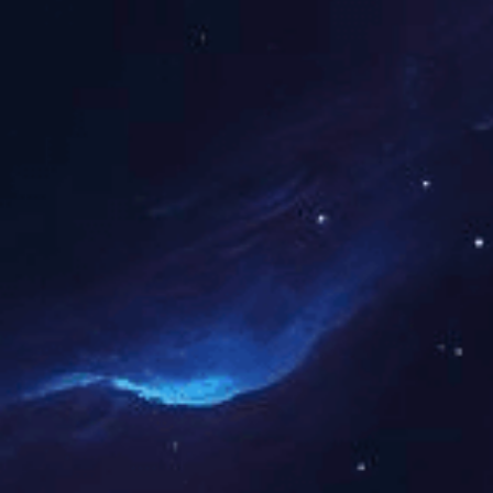
/
2018-2019年度福建省守合同重信用企业
2018-2019年度福建省守合同
工程描述
参数
扫二维码用手机看
未找到相应参数组，请于后台属性模板中添加
上一个
2016-2017年度福建省守合同重信用企业
下一个
2014-2015年度龙岩市守合同重信用企业
CONTACT INFORMATION
联系方式
福建省龙岩市新罗区东肖镇龙腾南路14号珠江大厦7层701室