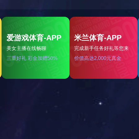
开云网页版登录入口-开云online(中国) 业绩
开云网页版登录入口-开云online(中国) 业绩