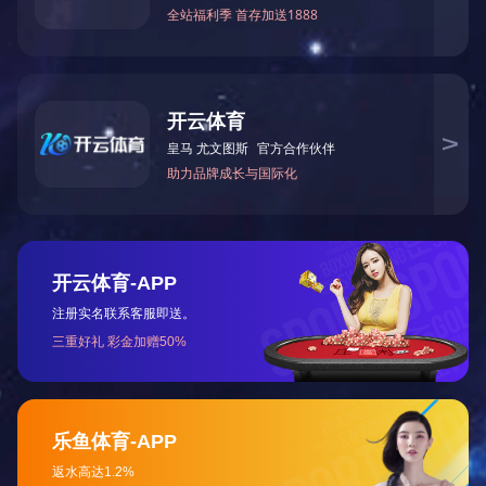
市政工程业绩
公路工程业绩
电力工程业绩
水利工程业
绩
开云网页版登录入口-开云online(中国) 业绩
业绩展示
新闻中心

公司新闻
业内动态
联系我们

联系方式
客户留言

市政工程
公路工程
开云网页版登录入口-开云online(中国)
当前位置：
首页
/
荣誉资质