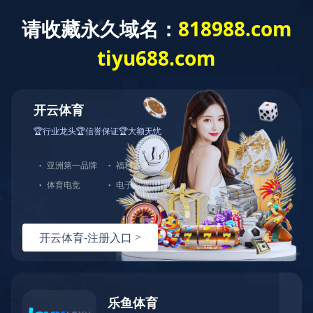
首页
公司简介
荣誉资质

荣誉资质
企业资质
企业专利
企业荣誉
企业业绩

企业业绩
市政工程业绩
公路工程业绩