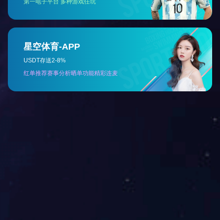
福建省龙岩市新罗区东肖镇龙腾南路14号珠江大厦7层701室
0597-2336139
382955834@qq.com
WEBSITE QR CODE
网站二维码
扫一扫进入网站
微信公众号
扫一扫关注微信公众号
ONLINE MESSAGE
联系方式