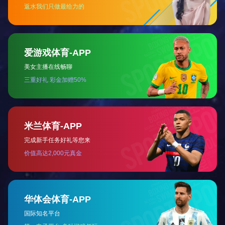
/
企业荣誉
/
荣誉
荣誉
工程描述
参数
扫二维码用手机看
未找到相应参数组，请于后台属性模板中添加
上一个
荣誉
下一个
荣誉
CONTACT INFORMATION
联系方式