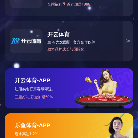
市政工程业绩
公路工程业绩
电力工程业绩
水利工程业
绩
开云网页版登录入口-开云online(中国) 业绩
业绩展示
新闻中心

公司新闻
业内动态
联系我们

联系方式
客户留言

市政工程
公路工程
开云网页版登录入口-开云online(中国)
当前位置：
首页
/
荣誉资质