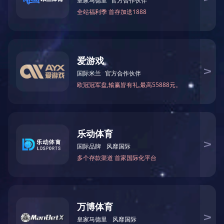
首页
公司简介
荣誉资质
企业资质
企业专利
企业荣誉
企业业绩
市政工程业绩
公路工程业绩
电力工程业绩
水利工程业
绩
开云网页版登录入口-开云online(中国) 业绩
业绩展示
新闻中心
公司新闻
业内动态
联系我们
联系方式
客户留言

首页
公司简介
荣誉资质

企业资质
企业专利
企业荣誉
企业业绩
