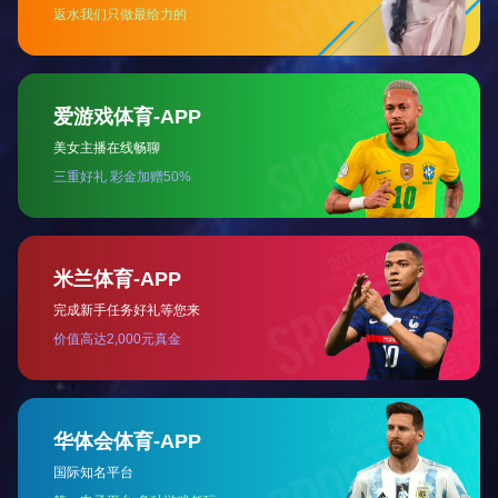
/
企业荣誉
/
荣誉
荣誉
工程描述
参数
扫二维码用手机看
未找到相应参数组，请于后台属性模板中添加
上一个
荣誉
下一个
荣誉
CONTACT INFORMATION
联系方式