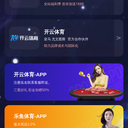
市政工程业绩
公路工程业绩
电力工程业绩
水利工程业
绩
开云网页版登录入口-开云online(中国) 业绩
业绩展示
新闻中心

公司新闻
业内动态
联系我们

联系方式
客户留言

市政工程
公路工程
开云网页版登录入口-开云online(中国)
当前位置：
首页
/
荣誉资质