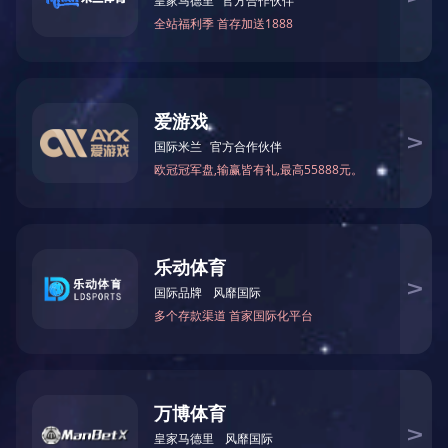
首页
公司简介
荣誉资质
企业资质
企业专利
企业荣誉
企业业绩
市政工程业绩
公路工程业绩
电力工程业绩
水利工程业
绩
开云网页版登录入口-开云online(中国) 业绩
业绩展示
新闻中心
公司新闻
业内动态
联系我们
联系方式
客户留言

首页
公司简介
荣誉资质

企业资质
企业专利
企业荣誉
企业业绩
