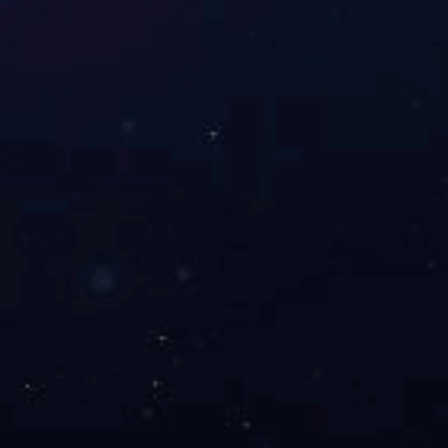
留言应用名称：
客户留言
描述：
*
留言内容：
姓名：
性别：
男
女
手机：
电话：
传真：
邮箱：
地址：
邮编：