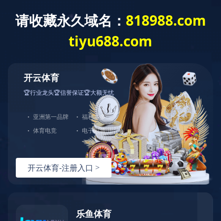
首页
公司简介
荣誉资质

荣誉资质
企业资质
企业专利
企业荣誉
企业业绩

企业业绩
市政工程业绩
公路工程业绩