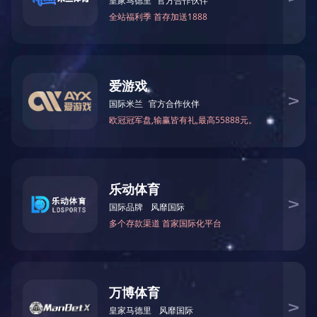
首页
公司简介
荣誉资质
企业资质
企业专利
企业荣誉
企业业绩
市政工程业绩
公路工程业绩
电力工程业绩
水利工程业
绩
开云网页版登录入口-开云online(中国) 业绩
业绩展示
新闻中心
公司新闻
业内动态
联系我们
联系方式
客户留言

首页
公司简介
荣誉资质

企业资质
企业专利
企业荣誉
企业业绩
