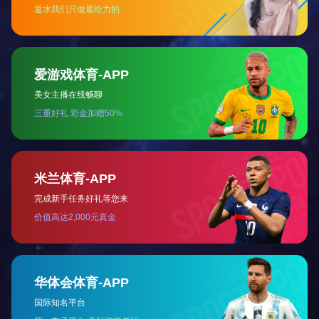
/
企业荣誉
/
2017年度“纳税大户”称号
2017年度“纳税大户”称号
工程描述
参数
扫二维码用手机看
未找到相应参数组，请于后台属性模板中添加
上一个
水利安全生产标准化
下一个
2018年度“纳税大户”称号
CONTACT INFORMATION
联系方式