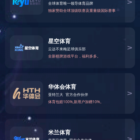
电力工程业绩
水利工程业绩
开云网页版登录入口-开云online(中国) 业绩
业绩展示
新闻中心

新闻中心
公司新闻
业内动态
联系我们

联系我们
联系方式
客户留言