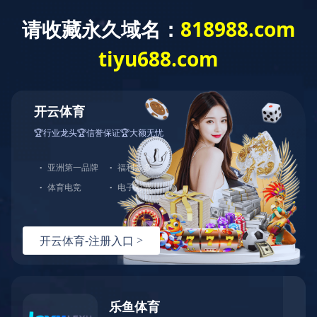
首页
公司简介
荣誉资质

荣誉资质
企业资质
企业专利
企业荣誉
企业业绩

企业业绩
市政工程业绩
公路工程业绩