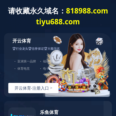
首页
公司简介
荣誉资质

荣誉资质
企业资质
企业专利
企业荣誉
企业业绩

企业业绩
市政工程业绩
公路工程业绩