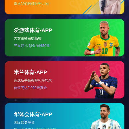
/
企业荣誉
/
2019年度重点建筑企业
2019年度重点建筑企业
工程描述
参数
扫二维码用手机看
未找到相应参数组，请于后台属性模板中添加
上一个
2016-2017年龙岩市建筑业先进企业
下一个
2020年度重点建筑企业
CONTACT INFORMATION
联系方式