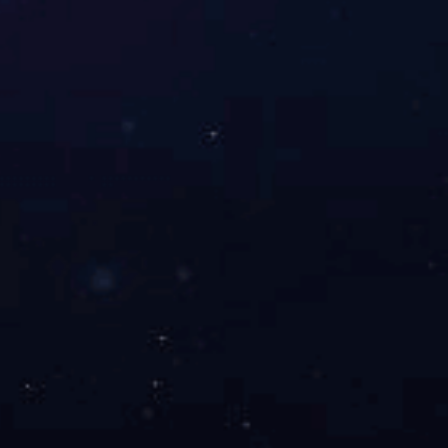
留言应用名称：
客户留言
描述：
*
留言内容：
姓名：
性别：
男
女
手机：
电话：
传真：
邮箱：
地址：
邮编：