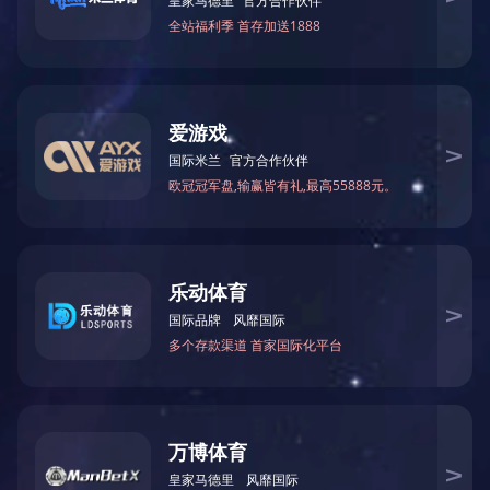
首页
公司简介
荣誉资质
企业资质
企业专利
企业荣誉
企业业绩
市政工程业绩
公路工程业绩
电力工程业绩
水利工程业
绩
开云网页版登录入口-开云online(中国) 业绩
业绩展示
新闻中心
公司新闻
业内动态
联系我们
联系方式
客户留言

首页
公司简介
荣誉资质

企业资质
企业专利
企业荣誉
企业业绩
