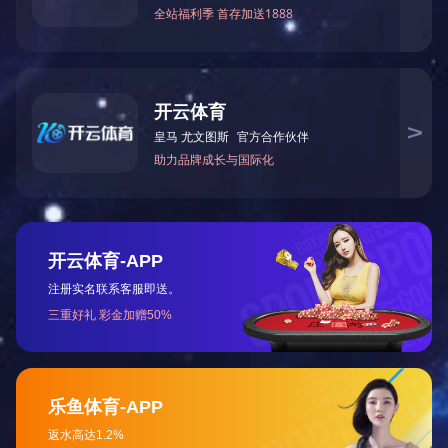
市政工程业绩
公路工程业绩
电力工程业绩
水利工程业
绩
开云网页版登录入口-开云online(中国) 业绩
业绩展示
新闻中心

公司新闻
业内动态
联系我们

联系方式
客户留言

市政工程
公路工程
开云网页版登录入口-开云online(中国)
当前位置：
首页
/
荣誉资质