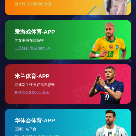
/
企业专利
/
专利
专利
工程描述
参数
扫二维码用手机看
未找到相应参数组，请于后台属性模板中添加
上一个
无
下一个
专利
CONTACT INFORMATION
联系方式