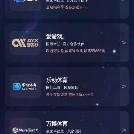
首页
公司简介
荣誉资质
企业资质
企业专利
企业荣誉
企业业绩
市政工程业绩
公路工程业绩
电力工程业绩
水利工程业
绩
开云网页版登录入口-开云online(中国) 业绩
业绩展示
新闻中心
公司新闻
业内动态
联系我们
联系方式
客户留言

首页
公司简介
荣誉资质

企业资质
企业专利
企业荣誉
企业业绩
