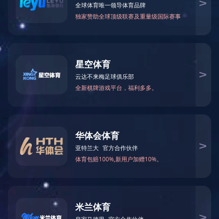
电力工程业绩
水利工程业绩
开云网页版登录入口-开云online(中国) 业绩
业绩展示
新闻中心

新闻中心
公司新闻
业内动态
联系我们

联系我们
联系方式
客户留言