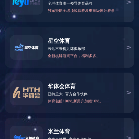
电力工程业绩
水利工程业绩
开云网页版登录入口-开云online(中国) 业绩
业绩展示
新闻中心

新闻中心
公司新闻
业内动态
联系我们

联系我们
联系方式
客户留言