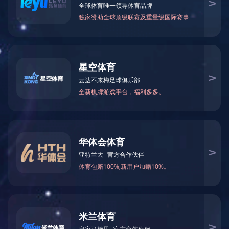
电力工程业绩
水利工程业绩
开云网页版登录入口-开云online(中国) 业绩
业绩展示
新闻中心

新闻中心
公司新闻
业内动态
联系我们

联系我们
联系方式
客户留言