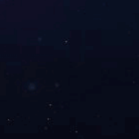
留言应用名称：
客户留言
描述：
*
留言内容：
姓名：
性别：
男
女
手机：
电话：
传真：
邮箱：
地址：
邮编：