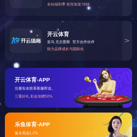
市政工程业绩
公路工程业绩
电力工程业绩
水利工程业
绩
开云网页版登录入口-开云online(中国) 业绩
业绩展示
新闻中心

公司新闻
业内动态
联系我们

联系方式
客户留言

市政工程
公路工程
开云网页版登录入口-开云online(中国)
当前位置：
首页
/
荣誉资质