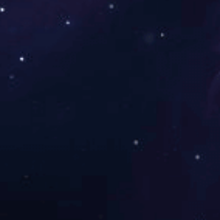
0597-2336139
382955834@qq.com
WEBSITE QR CODE
网站二维码
扫一扫进入网站
微信公众号
扫一扫关注微信公众号
ONLINE MESSAGE
联系方式
留言应用名称：
客户留言