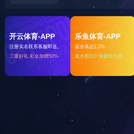
首页
公司简介
荣誉资质
企业资质
企业专利
企业荣誉
企业业绩
市政工程业绩
公路工程业绩
电力工程业绩
水利工程业绩
业绩展示
新闻中心
公司新闻
业内动态
联系我们
联系方式
客户留言

首页
公司简介
荣誉资质

企业资质
企业专利
企业荣誉
企业业绩

市政工程业绩
公路工程业绩
电力工程业绩
水利工程业绩