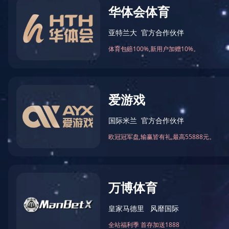
电力工程业绩
水利工程业绩
开云网页版登录入口-开云online(中国) 业绩
业绩展示
新闻中心

新闻中心
公司新闻
业内动态
联系我们

联系我们
联系方式
客户留言