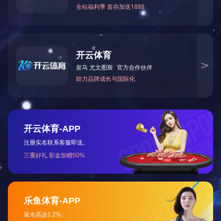
市政工程业绩
公路工程业绩
电力工程业绩
水利工程业
绩
开云网页版登录入口-开云online(中国) 业绩
业绩展示
新闻中心

公司新闻
业内动态
联系我们

联系方式
客户留言

市政工程
公路工程
开云网页版登录入口-开云online(中国)
当前位置：
首页
/
荣誉资质