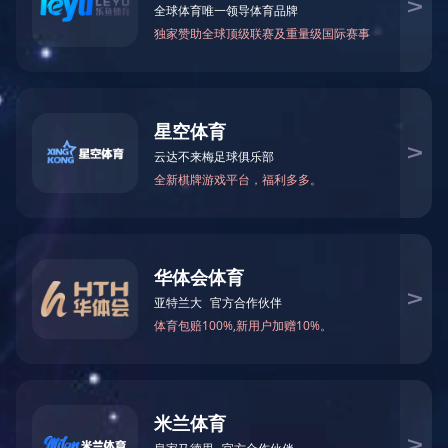
电力工程业绩
水利工程业绩
开云网页版登录入口-开云online(中国) 业绩
业绩展示
新闻中心

新闻中心
公司新闻
业内动态
联系我们

联系我们
联系方式
客户留言