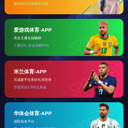
/
企业资质
/
安全生产许可证
安全生产许可证
工程描述
参数
扫二维码用手机看
未找到相应参数组，请于后台属性模板中添加
上一个
企业营业执照
下一个
建筑业企业资质证书
CONTACT INFORMATION
联系方式