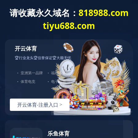
首页
公司简介
荣誉资质

荣誉资质
企业资质
企业专利
企业荣誉
企业业绩

企业业绩
市政工程业绩
公路工程业绩