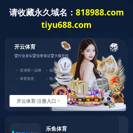
首页
公司简介
荣誉资质

荣誉资质
企业资质
企业专利
企业荣誉
企业业绩

企业业绩
市政工程业绩
公路工程业绩