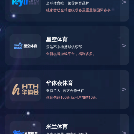
电力工程业绩
水利工程业绩
开云网页版登录入口-开云online(中国) 业绩
业绩展示
新闻中心

新闻中心
公司新闻
业内动态
联系我们

联系我们
联系方式
客户留言