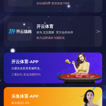
市政工程业绩
公路工程业绩
电力工程业绩
水利工程业
绩
开云网页版登录入口-开云online(中国) 业绩
业绩展示
新闻中心

公司新闻
业内动态
联系我们

联系方式
客户留言

市政工程
公路工程
开云网页版登录入口-开云online(中国)
当前位置：
首页
/
荣誉资质