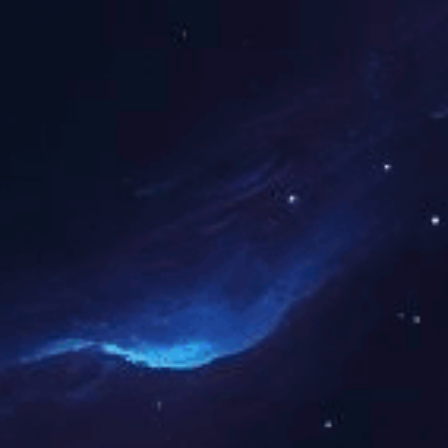
/
荣誉
荣誉
工程描述
参数
扫二维码用手机看
未找到相应参数组，请于后台属性模板中添加
上一个
荣誉
下一个
2016-2017年度福建省守合同重信用企业
CONTACT INFORMATION
联系方式
福建省龙岩市新罗区东肖镇龙腾南路14号珠江大厦7层701室