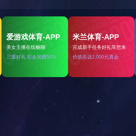
开云网页版登录入口-开云online(中国) 业绩
开云网页版登录入口-开云online(中国) 业绩