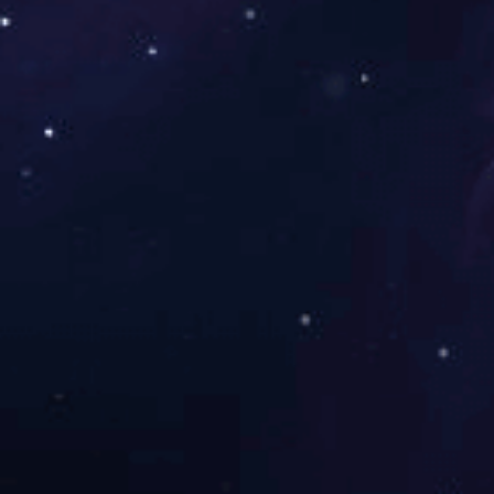
0597-2336139
382955834@qq.com
WEBSITE QR CODE
网站二维码
扫一扫进入网站
微信公众号
扫一扫关注微信公众号
ONLINE MESSAGE
联系方式
留言应用名称：
客户留言