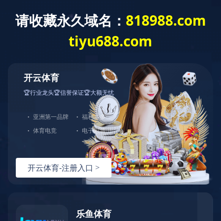
首页
公司简介
荣誉资质

荣誉资质
企业资质
企业专利
企业荣誉
企业业绩

企业业绩
市政工程业绩
公路工程业绩