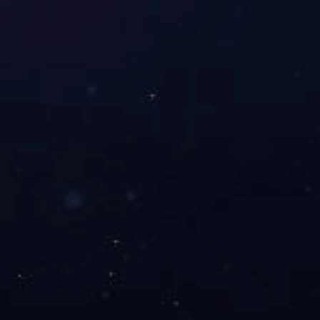
留言应用名称：
客户留言
描述：
*
留言内容：
姓名：
性别：
男
女
手机：
电话：
传真：
邮箱：
地址：
邮编：