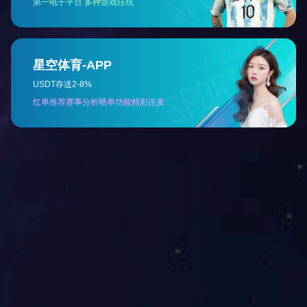
福建省龙岩市新罗区东肖镇龙腾南路14号珠江大厦7层701室
0597-2336139
382955834@qq.com
WEBSITE QR CODE
网站二维码
扫一扫进入网站
微信公众号
扫一扫关注微信公众号
ONLINE MESSAGE
联系方式