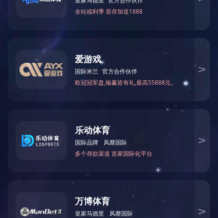
首页
公司简介
荣誉资质
企业资质
企业专利
企业荣誉
企业业绩
市政工程业绩
公路工程业绩
电力工程业绩
水利工程业
绩
开云网页版登录入口-开云online(中国) 业绩
业绩展示
新闻中心
公司新闻
业内动态
联系我们
联系方式
客户留言

首页
公司简介
荣誉资质

企业资质
企业专利
企业荣誉
企业业绩
