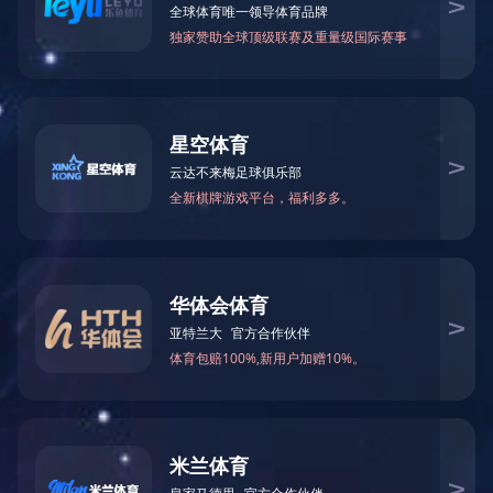
电力工程业绩
水利工程业绩
开云网页版登录入口-开云online(中国) 业绩
业绩展示
新闻中心

新闻中心
公司新闻
业内动态
联系我们

联系我们
联系方式
客户留言