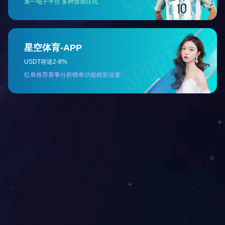
福建省龙岩市新罗区东肖镇龙腾南路14号珠江大厦7层701室
0597-2336139
382955834@qq.com
WEBSITE QR CODE
网站二维码
扫一扫进入网站
微信公众号
扫一扫关注微信公众号
ONLINE MESSAGE
联系方式