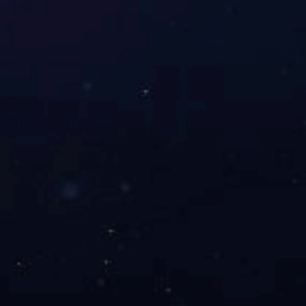
留言应用名称：
客户留言
描述：
*
留言内容：
姓名：
性别：
男
女
手机：
电话：
传真：
邮箱：
地址：
邮编：